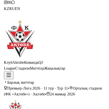
KZ
RU
EN
Клуб
Aktobe
Команда
QJ
League
Стадион
Матчтар
Жаңалықтар
Барлық матчтар
Премьер-Лига 2026 · 11 тур
· Тур 11
•
Орталық стадион
(ФК «Ақтөбе») · Ақтөбе
•
24 мамыр 2026