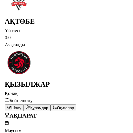
АҚТӨБЕ
Үй иесі
0
:
0
Аяқталды
ҚЫЗЫЛЖАР
Қонақ
Бейнешолу
Шолу
Құрамдар
Оқиғалар
АҚПАРАТ
Маусым