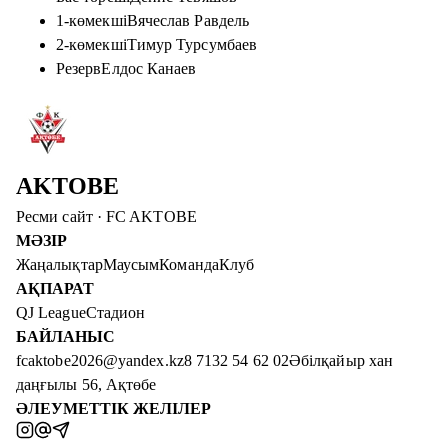
1-көмекші
Вячеслав Равдель
2-көмекші
Тимур Турсумбаев
Резерв
Елдос Канаев
AKTOBE
Ресми сайт
·
FC AKTOBE
МӘЗІР
Жаңалықтар
Маусым
Команда
Клуб
АҚПАРАТ
QJ League
Стадион
БАЙЛАНЫС
fcaktobe2026@yandex.kz
8 7132 54 62 02
Әбілқайыр хан
даңғылы 56, Ақтөбе
ӘЛЕУМЕТТІК ЖЕЛІЛЕР