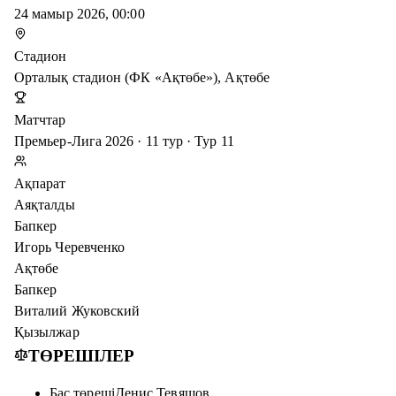
24 мамыр 2026, 00:00
Стадион
Орталық стадион (ФК «Ақтөбе»), Ақтөбе
Матчтар
Премьер-Лига 2026 · 11 тур · Тур 11
Ақпарат
Аяқталды
Бапкер
Игорь Черевченко
Ақтөбе
Бапкер
Виталий Жуковский
Қызылжар
ТӨРЕШІЛЕР
Бас төреші
Денис Тевяшов