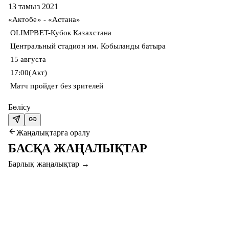
13 тамыз 2021
«Актобе» - «Астана»
OLIMPBET-Кубок Казахстана
Центральный стадион им. Кобыланды батыра
15 августа
17:00(Акт)
Матч пройдет без зрителей
Бөлісу
Жаңалықтарға оралу
БАСҚА ЖАҢАЛЫҚТАР
Барлық жаңалықтар
→
7 там. 2026
#СЕРВЕТТАҚТӨБЕ МАТЧЫНА КЕЛІП,
СЫЙЛЫҚТАР ҰТЫҢЫЗ!
Құрметті жанкүйерлер, “Серветт” пен “Ақтөбе” қыздары