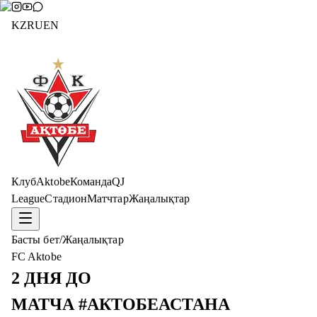
KZ
RU
EN
Клуб
Aktobe
Команда
QJ
League
Стадион
Матчтар
Жаңалықтар
Басты бет
/
Жаңалықтар
FC Aktobe
2 ДНЯ ДО
МАТЧА #АКТОБЕАСТАНА