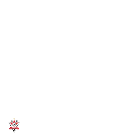
арасындағы финалдық матчқа келіп, смартфон, фитнес-
абонемент және басқа да сыйлықтар ұтыңыз!
Толығырақ
→
7 там. 2026
ТУҒАН КҮНІҢМЕН, АБАТ!
«Ақтөбе» футбол клубының шабуылшысы Абат
Айымбетовтың туғанымен құттықтаймыз! Зор денсаулық
және сәтті ойын тілейміз!
Толығырақ
→
6 там. 2026
ДИДАР ҚАДЫРОВ – «АҚТӨБЕ» БАСҚАРМА
ТӨРАҒАСЫНЫҢ ОРЫНБАСАРЫ
Дидар Қадыров «Ақтөбе» футбол клубының басшылық
құрамына енді. Ол клубтың операциялық және медиалық
бағытын дамытуға жауапты болмақ.
Толығырақ
→