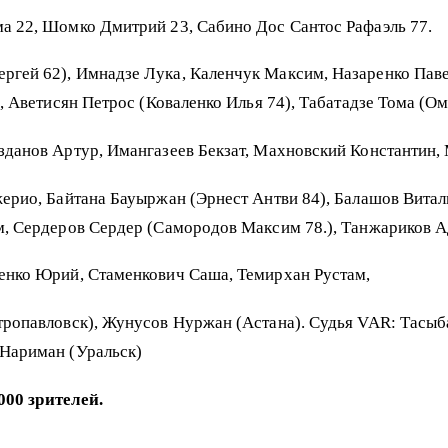
ма 22, Шомко Дмитрий 23, Сабино Дос Сантос Рафаэль 77.
ргей 62), Имнадзе Лука, Каленчук Максим, Назаренко Паве
, Аветисян Петрос (Коваленко Илья 74), Табатадзе Тома (Ом
данов Артур, Имангазеев Бекзат, Махновский Константин,
ерио, Байтана Бауыржан (Эрнест Антви 84), Балашов Витал
м, Сердеров Сердер (Самородов Максим 78.), Танжариков 
енко Юрий, Стаменкович Саша, Темирхан Рустам,
тропавловск), Жунусов Нуржан (Астана). Судья VAR: Тасыб
Нариман (Уральск)
3000 зрителей.