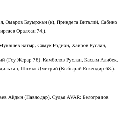
л, Омаров Бауыржан (к), Приндета Виталий, Сабино
иртаев Оралхан 74.).
 Мукашев Батыр, Сямук Родион, Хаиров Руслан,
ий (Гоу Жерар 78), Камболов Руслан, Касым Алибек,
Адильхан, Шомко Дмитрий (Кыбырай Ескендир 68.).
аев Айдын (Павлодар). Судья AVAR: Белоградов