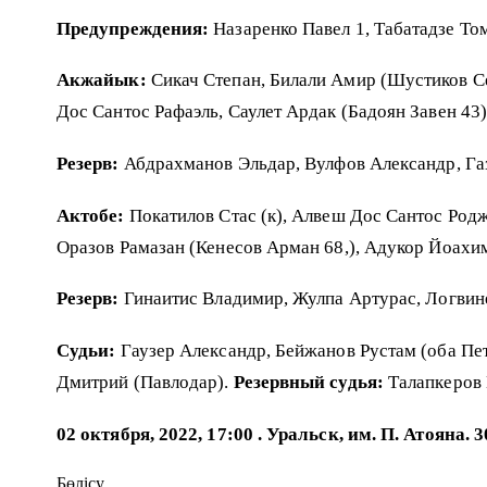
Предупреждения:
Назаренко Павел 1, Табатадзе То
Акжайык:
Сикач Степан, Билали Амир (Шустиков Се
Дос Сантос Рафаэль, Саулет Ардак (Бадоян Завен 43)
Резерв:
Абдрахманов Эльдар, Вулфов Александр, Газ
Актобе:
Покатилов Стас (к), Алвеш Дос Сантос Родж
Оразов Рамазан (Кенесов Арман 68,), Адукор Йоахи
Резерв:
Гинаитис Владимир, Жулпа Артурас, Логвин
Судьи:
Гаузер Александр, Бейжанов Рустам (оба Пе
Дмитрий (Павлодар).
Резервный судья:
Талапкеров 
02 октября, 2022, 17:00 . Уральск, им. П. Атояна. 
Бөлісу