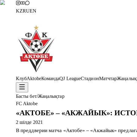
KZ
RU
EN
Клуб
Aktobe
Команда
QJ League
Стадион
Матчтар
Жаңалық
Басты бет
/
Жаңалықтар
FC Aktobe
«АКТОБЕ» – «АКЖАЙЫК»: ИС
2 шілде 2021
В преддверии матча «Актобе» – «Акжайык» предлаг