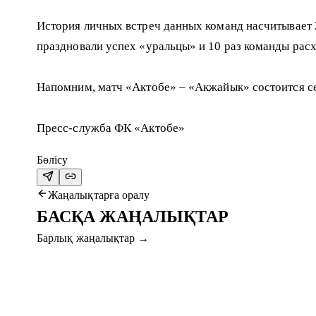
История личных встреч данных команд насчитывает 2
праздновали успех «уральцы» и 10 раз команды рас
Напомним, матч «Актобе» – «Акжайык» состоится сег
Пресс-служба ФК «Актобе»
Бөлісу
Жаңалықтарға оралу
БАСҚА ЖАҢАЛЫҚТАР
Барлық жаңалықтар
→
5 там. 2026
«АҚТӨБЕ» ШЫМКЕНТТЕ ДАЙЫНДЫҚ Ж
Ақтөбеліктер Петропавлдан кейін Шымкентке аттанды. 