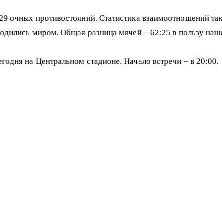
9 очных противостояний. Статистика взаимоотношений таков
ходились миром. Общая разница мячей – 62:25 в пользу наш
одня на Центральном стадионе. Начало встречи – в 20:00.
ҮРГІЗУДЕ
«Атырауға» қарсы матчқа «Биік» базасында дайындалады.