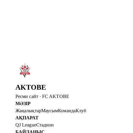
Толығырақ
→
4 там. 2026
АҚТӨБЕ ФИНАЛҒА ЖОЛДАМА АЛДЫ
Пенальтилер сериясында Брейдабликті жеңіп, финалға ө
Толығырақ
→
2 там. 2026
АҚТӨБЕГЕ ҚОШ КЕЛДІҢІЗ, ШЕЙИ ОДЖО
ФК «Ақтөбе» Шейи Оджоның клубқа қосылғанын жари
Толығырақ
→
AKTOBE
Ресми сайт
·
FC AKTOBE
МӘЗІР
Жаңалықтар
Маусым
Команда
Клуб
АҚПАРАТ
QJ League
Стадион
БАЙЛАНЫС