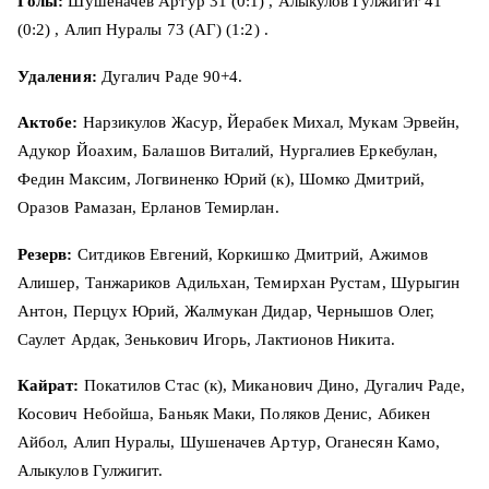
Голы:
Шушеначев Артур 31 (0:1) , Алыкулов Гулжигит 41
(0:2) , Алип Нуралы 73 (АГ) (1:2) .
Удаления:
Дугалич Раде 90+4.
Актобе
:
Нарзикулов Жасур, Йерабек Михал, Мукам Эрвейн,
Адукор Йоахим, Балашов Виталий, Нургалиев Еркебулан,
Федин Максим, Логвиненко Юрий (к), Шомко Дмитрий,
Оразов Рамазан, Ерланов Темирлан.
Резерв
:
Ситдиков Евгений, Коркишко Дмитрий, Ажимов
Алишер, Танжариков Адильхан, Темирхан Рустам, Шурыгин
Антон, Перцух Юрий, Жалмукан Дидар, Чернышов Олег,
Саулет Ардак, Зенькович Игорь, Лактионов Никита.
Кайрат:
Покатилов Стас (к), Миканович Дино, Дугалич Раде,
Косович Небойша, Баньяк Маки, Поляков Денис, Абикен
Айбол, Алип Нуралы, Шушеначев Артур, Оганесян Камо,
Алыкулов Гулжигит.