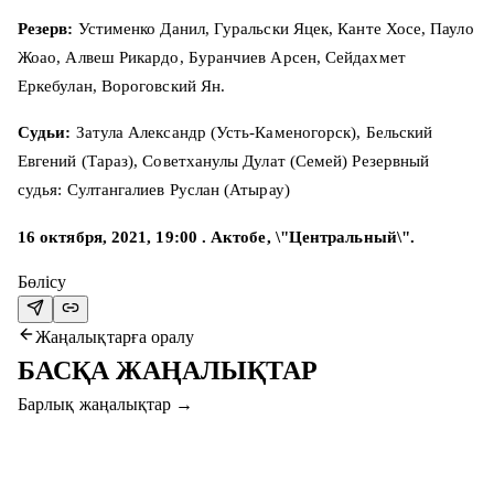
Резерв:
Устименко Данил, Гуральски Яцек, Канте Хосе, Пауло
Жоао, Алвеш Рикардо, Буранчиев Арсен, Сейдахмет
Еркебулан, Вороговский Ян.
Судьи:
Затула Александр (Усть-Каменогорск), Бельский
Евгений (Тараз), Советханулы Дулат (Семей) Резервный
судья: Султангалиев Руслан (Атырау)
16 октября, 2021, 19:00 . Актобе, \"Центральный\".
Бөлісу
Жаңалықтарға оралу
БАСҚА ЖАҢАЛЫҚТАР
Барлық жаңалықтар
→
7 там. 2026
#СЕРВЕТТАҚТӨБЕ МАТЧЫНА КЕЛІП,