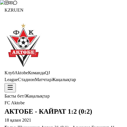
KZ
RU
EN
Клуб
Aktobe
Команда
QJ
League
Стадион
Матчтар
Жаңалықтар
Басты бет
/
Жаңалықтар
FC Aktobe
АКТОБЕ - КАЙРАТ 1:2 (0:2)
18 қазан 2021