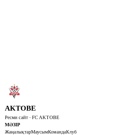
«Ақтөбе» футбол клубының шабуылшысы Абат
Айымбетовтың туғанымен құттықтаймыз! Зор денсаулық
және сәтті ойын тілейміз!
Толығырақ
→
6 там. 2026
ДИДАР ҚАДЫРОВ – «АҚТӨБЕ» БАСҚАРМА
ТӨРАҒАСЫНЫҢ ОРЫНБАСАРЫ
Дидар Қадыров «Ақтөбе» футбол клубының басшылық
құрамына енді. Ол клубтың операциялық және медиалық
бағытын дамытуға жауапты болмақ.
Толығырақ
→
AKTOBE
Ресми сайт
·
FC AKTOBE
МӘЗІР
Жаңалықтар
Маусым
Команда
Клуб