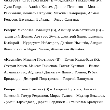
«Актобе»:
Стас Покатилов (В) – Адильхан Танжариков (К),
Лука Гадрани, Алибек Касым, Даниил Пенчиков – Милаш
Раичкович, Леонель Струмия, Максим Самородов, Арман
Кенесов, Бауыржан Байтана – Элдер Сантана;
Резерв:
Мирослав Лобанцев (В), Алишер Мамбетжанов (В) –
Дмитрий Шомко, Артурас Жулпа, Дмитрий Яшин, Ескендир
Кыбырай – Нурдаулет Избасаров, Дегболе Ньянгбо, Андрия
Филипович – Идрис Умаев, Абылайхан Жумабек;
«Каспий»:
Максим Плотников (В) – Ерлан Кадырбаев (К),
Стефан Коцев, Максат Тайкенов, Талгат Кусяпов – Вилюс
Арманавичус, Абдуллай Диакате – Данияр Усенов, Рубен
Бриджидо, Дмитрий Подстрелов – Георгий Панцулая;
Резерв:
Ержан Токотаев (В) – Георгий Бугулов, Алексей
Залеский, Тимур Реджепов, Мирас Тулиев – Мадияр Бекешов,
Думан Нарзилдаев, Дархан Бердибек – Станислав Крапухин;