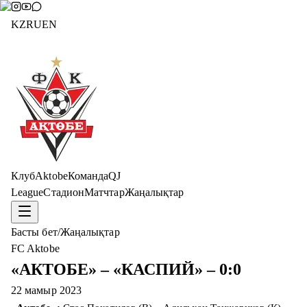
KZ
RU
EN
Клуб
Aktobe
Команда
QJ
League
Стадион
Матчтар
Жаңалықтар
Басты бет
/
Жаңалықтар
FC Aktobe
«АКТОБЕ» – «КАСПИЙ» – 0:0
22 мамыр 2023