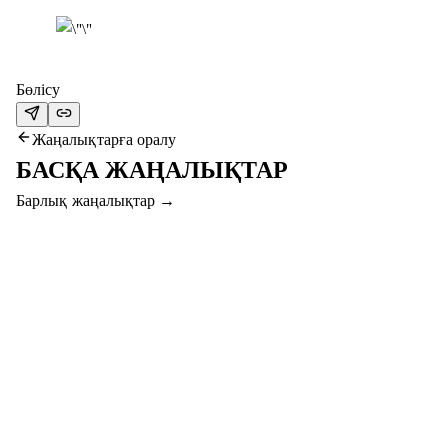
Бөлісу
Жаңалықтарға оралу
БАСҚА ЖАҢАЛЫҚТАР
Барлық жаңалықтар
→
7 там. 2026
#СЕРВЕТТАҚТӨБЕ МАТЧЫНА КЕЛІП,
СЫЙЛЫҚТАР ҰТЫҢЫЗ!
Құрметті жанкүйерлер, “Серветт” пен “Ақтөбе” қыздары
арасындағы финалдық матчқа келіп, смартфон, фитнес-
абонемент және басқа да сыйлықтар ұтыңыз!
Толығырақ
→
7 там. 2026
ТУҒАН КҮНІҢМЕН, АБАТ!