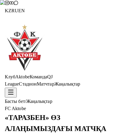
KZ
RU
EN
Клуб
Aktobe
Команда
QJ
League
Стадион
Матчтар
Жаңалықтар
Басты бет
/
Жаңалықтар
FC Aktobe
«ТАРАЗБЕН» ӨЗ
АЛАҢЫМЫЗДАҒЫ МАТЧҚА