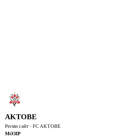
ТУҒАН КҮНІҢМЕН, АБАТ!
«Ақтөбе» футбол клубының шабуылшысы Абат
Айымбетовтың туғанымен құттықтаймыз! Зор денсаулық
және сәтті ойын тілейміз!
Толығырақ
→
6 там. 2026
ДИДАР ҚАДЫРОВ – «АҚТӨБЕ» БАСҚАРМА
ТӨРАҒАСЫНЫҢ ОРЫНБАСАРЫ
Дидар Қадыров «Ақтөбе» футбол клубының басшылық
құрамына енді. Ол клубтың операциялық және медиалық
бағытын дамытуға жауапты болмақ.
Толығырақ
→
AKTOBE
Ресми сайт
·
FC AKTOBE
МӘЗІР