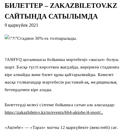
БИЛЕТТЕР – ZAKAZBILETOV.KZ
САЙТЫНДА САТЫЛЫМДА
9 қыркүйек 2021
Стадион 30%-ға толтырылады.
?ASHYQ қосымшасы бойынша мәртебеңіз «жасыл» болуы
шарт. Басқа түсті көрсеткен жағдайда, көрермен стадионға
кіре алмайды және билет құны қайтарылмайды. Кәмелет
жасқа толмағандар мәртебесін растамай-ақ, медициналық
бетпердемен кіре алады.
Билеттерді келесі сілтеме бойынша сатып ала аласыздар:
https://zakazbiletov.kz/ru/events/664-aktobe/4-sport/..
«Ақтөбе» — «Тараз» матчы 12 қыркүйекте (жексенбі) сағ.