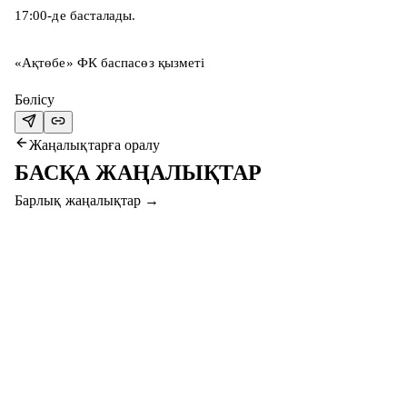
17:00-де басталады.
«Ақтөбе» ФК баспасөз қызметі
Бөлісу
Жаңалықтарға оралу
БАСҚА ЖАҢАЛЫҚТАР
Барлық жаңалықтар
→
7 там. 2026
#СЕРВЕТТАҚТӨБЕ МАТЧЫНА КЕЛІП,
СЫЙЛЫҚТАР ҰТЫҢЫЗ!
Құрметті жанкүйерлер, “Серветт” пен “Ақтөбе” қыздары
арасындағы финалдық матчқа келіп, смартфон, фитнес-
абонемент және басқа да сыйлықтар ұтыңыз!
Толығырақ
→
7 там. 2026