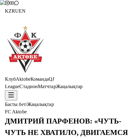
KZ
RU
EN
Клуб
Aktobe
Команда
QJ
League
Стадион
Матчтар
Жаңалықтар
Басты бет
/
Жаңалықтар
FC Aktobe
ДМИТРИЙ ПАРФЕНОВ: «ЧУТЬ-
ЧУТЬ НЕ ХВАТИЛО, ДВИГАЕМСЯ