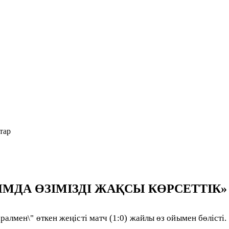
тар
ЙМДА ӨЗІМІЗДІ ЖАҚСЫ КӨРСЕТТІК»
алмен\" өткен жеңісті матч (1:0) жайлы өз ойымен бөлісті.