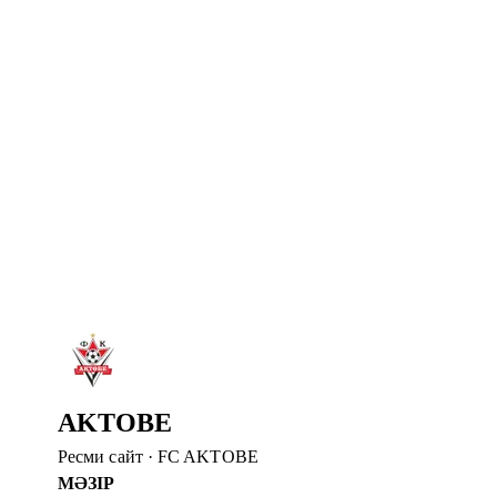
7 там. 2026
#СЕРВЕТТАҚТӨБЕ МАТЧЫНА КЕЛІП, 
Құрметті жанкүйерлер, “Серветт” пен “Ақтөбе” қыздары
Толығырақ
→
7 там. 2026
ТУҒАН КҮНІҢМЕН, АБАТ!
«Ақтөбе» футбол клубының шабуылшысы Абат Айымбетов
Толығырақ
→
6 там. 2026
ДИДАР ҚАДЫРОВ – «АҚТӨБЕ» БАСҚА
Дидар Қадыров «Ақтөбе» футбол клубының басшылық қ
Толығырақ
→
AKTOBE
Ресми сайт
·
FC AKTOBE
МӘЗІР