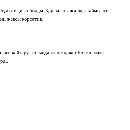
 бұл өте қиын болды. Қарсылас алғашқы таймға өте
зді жақсы көрсеттік.
ілікті қайтару жолында жеңіс қажет болған матч
рді.