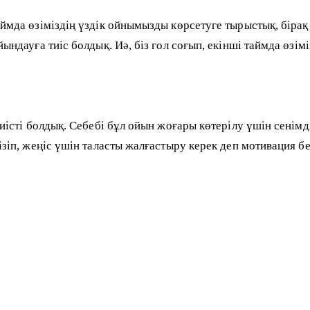
аймда өзіміздің үздік ойнымызды көрсетуге тырыстық, бірақ
ындауға тиіс болдық. Иә, біз гол соғып, екінші таймда өзімі
тиісті болдық. Себебі бұл ойын жоғары көтерілу үшін сенімд
ізіп, жеңіс үшін таласты жалғастыру керек деп мотивация бе