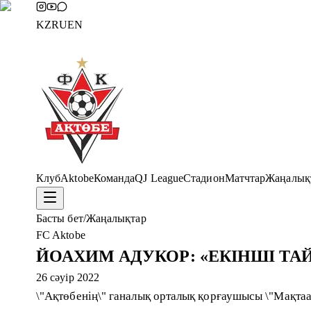
KZ
RU
EN
Клуб
Aktobe
Команда
QJ League
Стадион
Матчтар
Жаңалық
Басты бет
/
Жаңалықтар
FC Aktobe
ЙОАХИМ АДУКОР: «ЕКІНШІ ТА
26 сәуір 2022
\"Ақтөбенің\" ганалық орталық қорғаушысы \"Мақтаар