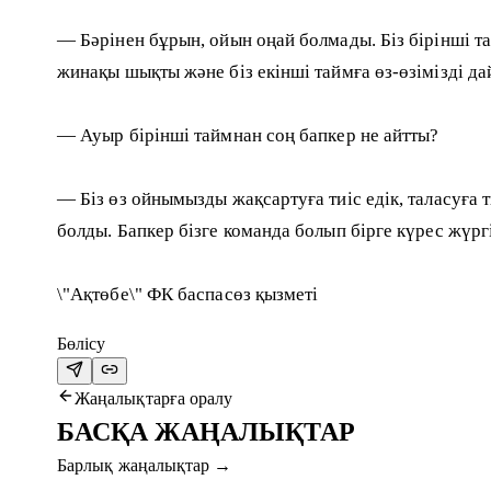
— Бәрінен бұрын, ойын оңай болмады. Біз бірінші т
жинақы шықты және біз екінші таймға өз-өзімізді дай
— Ауыр бірінші таймнан соң бапкер не айтты?
— Біз өз ойнымызды жақсартуға тиіс едік, таласуға 
болды. Бапкер бізге команда болып бірге күрес жүрг
\"Ақтөбе\" ФК баспасөз қызметі
Бөлісу
Жаңалықтарға оралу
БАСҚА ЖАҢАЛЫҚТАР
Барлық жаңалықтар
→