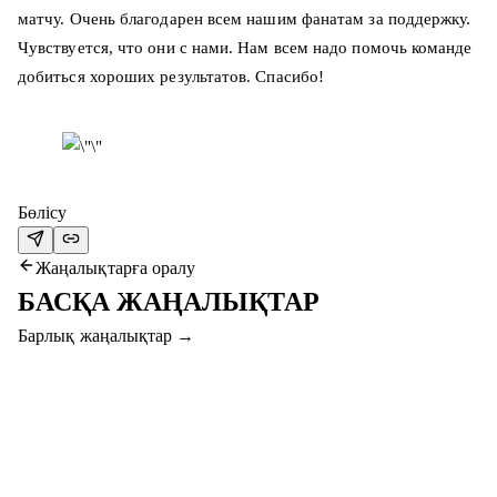
матчу. Очень благодарен всем нашим фанатам за поддержку.
Чувствуется, что они с нами. Нам всем надо помочь команде
добиться хороших результатов. Спасибо!
Бөлісу
Жаңалықтарға оралу
БАСҚА ЖАҢАЛЫҚТАР
Барлық жаңалықтар
→
5 там. 2026
«АҚТӨБЕ» ШЫМКЕНТТЕ ДАЙЫНДЫҚ
ЖҮРГІЗУДЕ
Ақтөбеліктер Петропавлдан кейін Шымкентке аттанды.