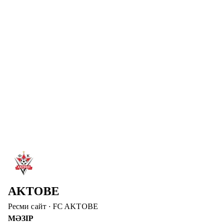
«Атырауға» қарсы матчқа «Биік» базасында дайындалады.
Толығырақ
→
4 там. 2026
АҚТӨБЕ ФИНАЛҒА ЖОЛДАМА АЛДЫ
Пенальтилер сериясында Брейдабликті жеңіп, финалға
өттік. 2:1 (пен. 2:0) – құрамыздағы жаңа ойыншының
алғашқы голы.
Толығырақ
→
2 там. 2026
АҚТӨБЕГЕ ҚОШ КЕЛДІҢІЗ, ШЕЙИ ОДЖО!
ФК «Ақтөбе» Шейи Оджоның клубқа қосылғанын
жариялады.
Толығырақ
→
AKTOBE
Ресми сайт
·
FC AKTOBE
МӘЗІР