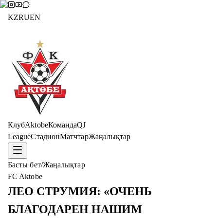
KZ
RU
EN
Клуб
Aktobe
Команда
QJ
League
Стадион
Матчтар
Жаңалықтар
Басты бет
/
Жаңалықтар
FC Aktobe
ЛЕО СТРУМИЯ: «ОЧЕНЬ
БЛАГОДАРЕН НАШИМ