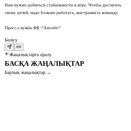
Нам нужно добиться стабильности в игре. Чтобы достигать
своих целей, надо больше работать, выстраивать команду.
Пресс-служба ФК \"Актобе\"
Бөлісу
Жаңалықтарға оралу
БАСҚА ЖАҢАЛЫҚТАР
Барлық жаңалықтар
→
7 там. 2026
#СЕРВЕТТАҚТӨБЕ МАТЧЫНА КЕЛІП,
СЫЙЛЫҚТАР ҰТЫҢЫЗ!
Құрметті жанкүйерлер, “Серветт” пен “Ақтөбе” қыздары
арасындағы финалдық матчқа келіп, смартфон, фитнес-
абонемент және басқа да сыйлықтар ұтыңыз!
Толығырақ
→