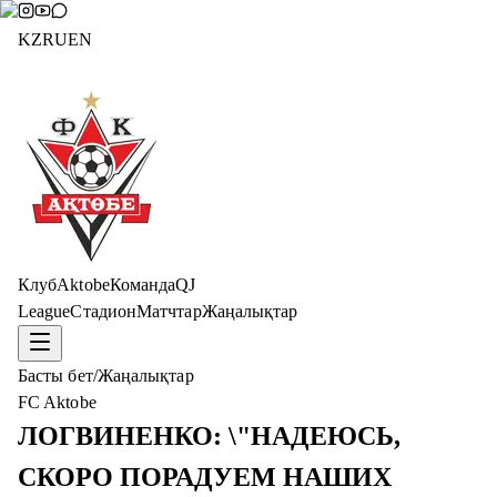
KZ
RU
EN
Клуб
Aktobe
Команда
QJ
League
Стадион
Матчтар
Жаңалықтар
Басты бет
/
Жаңалықтар
FC Aktobe
ЛОГВИНЕНКО: \"НАДЕЮСЬ,
СКОРО ПОРАДУЕМ НАШИХ