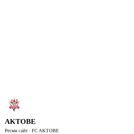
7 там. 2026
ТУҒАН КҮНІҢМЕН, АБАТ!
«Ақтөбе» футбол клубының шабуылшысы Абат
Айымбетовтың туғанымен құттықтаймыз! Зор денсаулық
және сәтті ойын тілейміз!
Толығырақ
→
6 там. 2026
ДИДАР ҚАДЫРОВ – «АҚТӨБЕ» БАСҚАРМА
ТӨРАҒАСЫНЫҢ ОРЫНБАСАРЫ
Дидар Қадыров «Ақтөбе» футбол клубының басшылық
құрамына енді. Ол клубтың операциялық және медиалық
бағытын дамытуға жауапты болмақ.
Толығырақ
→
AKTOBE
Ресми сайт
·
FC AKTOBE