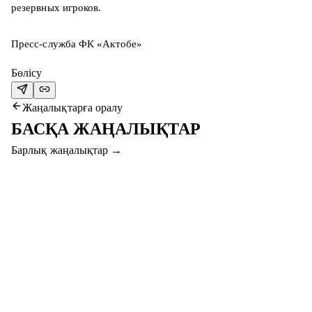
резервных игроков.
Пресс-служба ФК «Актобе»
Бөлісу
Жаңалықтарға оралу
БАСҚА ЖАҢАЛЫҚТАР
Барлық жаңалықтар
→
7 там. 2026
#СЕРВЕТТАҚТӨБЕ МАТЧЫНА КЕЛІП,
СЫЙЛЫҚТАР ҰТЫҢЫЗ!
Құрметті жанкүйерлер, “Серветт” пен “Ақтөбе” қыздары
арасындағы финалдық матчқа келіп, смартфон, фитнес-
абонемент және басқа да сыйлықтар ұтыңыз!
Толығырақ
→
7 там. 2026