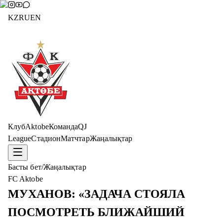
KZ
RU
EN
Клуб
Aktobe
Команда
QJ
League
Стадион
Матчтар
Жаңалықтар
Басты бет
/
Жаңалықтар
FC Aktobe
МУХАНОВ: «ЗАДАЧА СТОЯЛА
ПОСМОТРЕТЬ БЛИЖАЙШИЙ