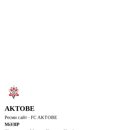
ТУҒАН КҮНІҢМЕН, АБАТ!
«Ақтөбе» футбол клубының шабуылшысы Абат
Айымбетовтың туғанымен құттықтаймыз! Зор денсаулық
және сәтті ойын тілейміз!
Толығырақ
→
6 там. 2026
ДИДАР ҚАДЫРОВ – «АҚТӨБЕ» БАСҚАРМА
ТӨРАҒАСЫНЫҢ ОРЫНБАСАРЫ
Дидар Қадыров «Ақтөбе» футбол клубының басшылық
құрамына енді. Ол клубтың операциялық және медиалық
бағытын дамытуға жауапты болмақ.
Толығырақ
→
AKTOBE
Ресми сайт
·
FC AKTOBE
МӘЗІР