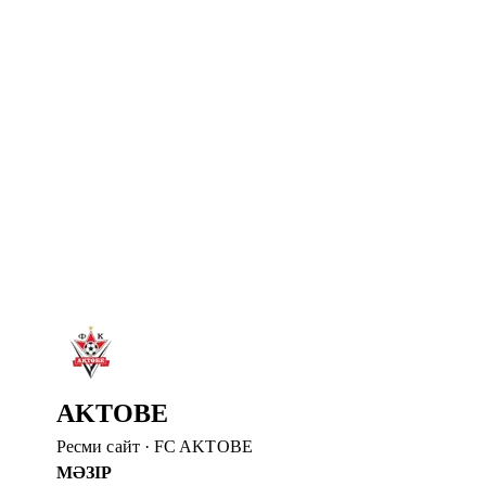
5 там. 2026
«АҚТӨБЕ» ШЫМКЕНТТЕ ДАЙЫНДЫҚ Ж
Ақтөбеліктер Петропавлдан кейін Шымкентке аттанды. 
Толығырақ
→
4 там. 2026
АҚТӨБЕ ФИНАЛҒА ЖОЛДАМА АЛДЫ
Пенальтилер сериясында Брейдабликті жеңіп, финалға ө
Толығырақ
→
2 там. 2026
АҚТӨБЕГЕ ҚОШ КЕЛДІҢІЗ, ШЕЙИ ОДЖО
ФК «Ақтөбе» Шейи Оджоның клубқа қосылғанын жари
Толығырақ
→
AKTOBE
Ресми сайт
·
FC AKTOBE
МӘЗІР