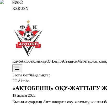
KZ
RU
EN
Клуб
Aktobe
Команда
QJ League
Стадион
Матчтар
Жаңалық
Басты бет
/
Жаңалықтар
FC Aktobe
«АҚТӨБЕНІҢ» ОҚУ-ЖАТТЫҒУ
18 ақпан 2022
Қызыл-ақтардың Анталиядағы оқу-жаттығу жиыны б