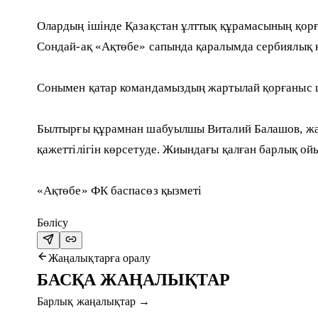
Олардың ішінде Қазақстан ұлттық құрамасының қор
Сондай-ақ «Ақтөбе» сапында қаралымда сербиялық 
Сонымен қатар командамыздың жартылай қорғаныс шеб
Былтырғы құрамнан шабуылшы Виталий Балашов, жар
қажеттілігін көрсетуде. Жиындағы қалған барлық ой
«Ақтөбе» ФК баспасөз қызметі
Бөлісу
Жаңалықтарға оралу
БАСҚА ЖАҢАЛЫҚТАР
Барлық жаңалықтар
→