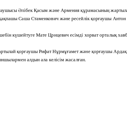
ғаушысы Әлібек Қасым және Армения құрамасының жартыла
қақпашы Саша Стаменкович және ресейлік қорғаушы Антон
ін күшейтуге Мате Црнцевич есімді хорват орталық хавбегі
тылай қорғаушы Рифат Нұрмұғамет және қорғаушы Ардақ С
ыншылармен алдын ала келісім жасалған.