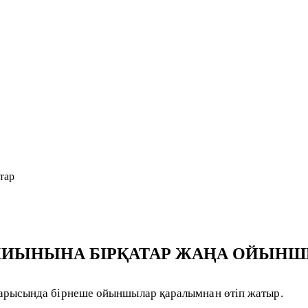
тар
 ЖИЫНЫНА БІРҚАТАР ЖАҢА ОЙЫН
арысында бірнеше ойыншылар қаралымнан өтіп жатыр.