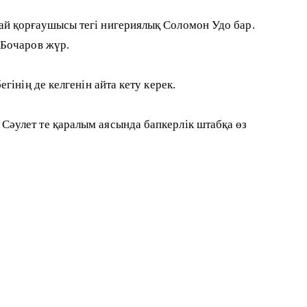
й қорғаушысы тегі нигериялық Соломон Удо бар.
 Бочаров жүр.
нің де келгенін айта кету керек.
әулет те қаралым аясында бапкерлік штабқа өз