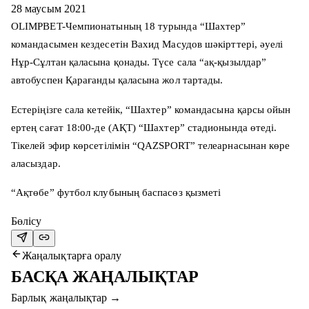
28 маусым 2021
OLIMPBET-Чемпионатының 18 турында “Шахтер”
командасымен кездесетін Вахид Масудов шәкірттері, әуелі
Нұр-Сұлтан қаласына қонады. Түсе сала “ақ-қызылдар”
автобуспен Қарағанды қаласына жол тартады.
Естеріңізге сала кетейік, “Шахтер” командасына қарсы ойын
ертең сағат 18:00-де (АҚТ) “Шахтер” стадионында өтеді.
Тікелей эфир көрсетілімін “QAZSPORT” телеарнасынан көре
аласыздар.
“Ақтөбе” футбол клубының баспасөз қызметі
Бөлісу
Жаңалықтарға оралу
БАСҚА ЖАҢАЛЫҚТАР
Барлық жаңалықтар
→