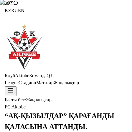
KZ
RU
EN
Клуб
Aktobe
Команда
QJ
League
Стадион
Матчтар
Жаңалықтар
Басты бет
/
Жаңалықтар
FC Aktobe
“АҚ-ҚЫЗЫЛДАР” ҚАРАҒАНДЫ
ҚАЛАСЫНА АТТАНДЫ.