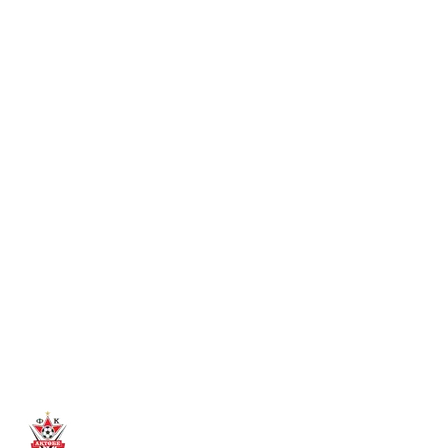
АНЫҚТАЛМАДЫ
Атырау құрамасымен өткен ойында 1:1 есебімен тең ойнап,
75-минутта Соса голымен есеп аштық.
Толығырақ
→
7 там. 2026
#СЕРВЕТТАҚТӨБЕ МАТЧЫНА КЕЛІП,
СЫЙЛЫҚТАР ҰТЫҢЫЗ!
Құрметті жанкүйерлер, “Серветт” пен “Ақтөбе” қыздары
арасындағы финалдық матчқа келіп, смартфон, фитнес-
абонемент және басқа да сыйлықтар ұтыңыз!
Толығырақ
→
7 там. 2026
ТУҒАН КҮНІҢМЕН, АБАТ!
«Ақтөбе» футбол клубының шабуылшысы Абат
Айымбетовтың туғанымен құттықтаймыз! Зор денсаулық
және сәтті ойын тілейміз!
Толығырақ
→