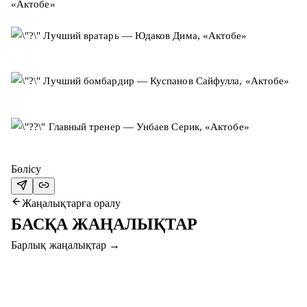
«Актобе»
Лучший вратарь — Юдаков Дима, «Актобе»
Лучший бомбардир — Куспанов Сайфулла, «Актобе»
Главный тренер — Унбаев Серик, «Актобе»
Бөлісу
Жаңалықтарға оралу
БАСҚА ЖАҢАЛЫҚТАР
Барлық жаңалықтар
→
9 там. 2026
БАТЫС ДЕРБИІНДЕ ЖЕҢІМПАЗ