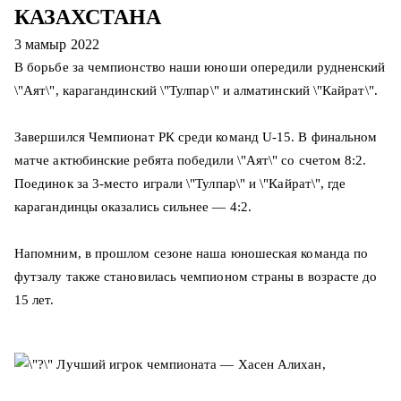
КАЗАХСТАНА
3 мамыр 2022
В борьбе за чемпионство наши юноши опередили рудненский
\"Аят\", карагандинский \"Тулпар\" и алматинский \"Кайрат\".
Завершился Чемпионат РК среди команд U-15. В финальном
матче актюбинские ребята победили \"Аят\" со счетом 8:2.
Поединок за 3-место играли \"Тулпар\" и \"Кайрат\", где
карагандинцы оказались сильнее — 4:2.
Напомним, в прошлом сезоне наша юношеская команда по
футзалу также становилась чемпионом страны в возрасте до
15 лет.
Лучший игрок чемпионата — Хасен Алихан,