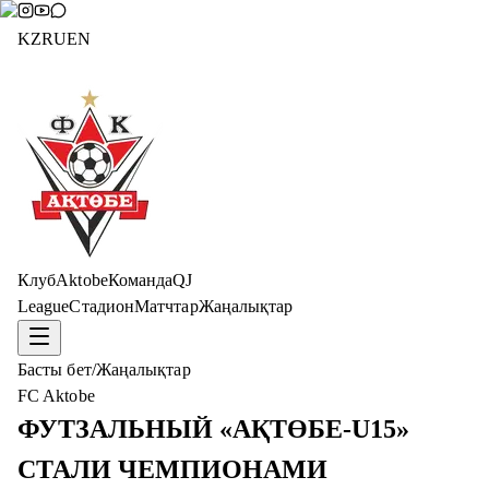
KZ
RU
EN
Клуб
Aktobe
Команда
QJ
League
Стадион
Матчтар
Жаңалықтар
Басты бет
/
Жаңалықтар
FC Aktobe
ФУТЗАЛЬНЫЙ «АҚТӨБЕ-U15»
СТАЛИ ЧЕМПИОНАМИ