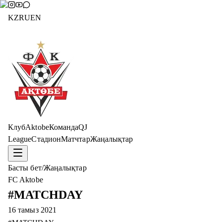
KZ
RU
EN
Клуб
Aktobe
Команда
QJ
League
Стадион
Матчтар
Жаңалықтар
Басты бет
/
Жаңалықтар
FC Aktobe
#MATCHDAY
16 тамыз 2021