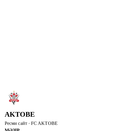
«Атырауға» қарсы матчқа «Биік» базасында дайындалады.
Толығырақ
→
4 там. 2026
АҚТӨБЕ ФИНАЛҒА ЖОЛДАМА АЛДЫ
Пенальтилер сериясында Брейдабликті жеңіп, финалға
өттік. 2:1 (пен. 2:0) – құрамыздағы жаңа ойыншының
алғашқы голы.
Толығырақ
→
2 там. 2026
АҚТӨБЕГЕ ҚОШ КЕЛДІҢІЗ, ШЕЙИ ОДЖО!
ФК «Ақтөбе» Шейи Оджоның клубқа қосылғанын
жариялады.
Толығырақ
→
AKTOBE
Ресми сайт
·
FC AKTOBE
МӘЗІР