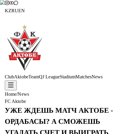
KZ
RU
EN
Club
Aktobe
Team
QJ League
Stadium
Matches
News
Home
/
News
FC Aktobe
УЖЕ ЖДЕШЬ МАТЧ АКТОБЕ -
ОРДАБАСЫ? А СМОЖЕШЬ
УГАДАТЬ СЧЕТ И ВЫИГРАТЬ