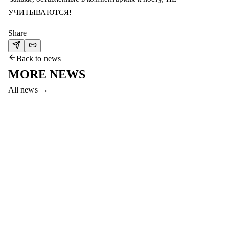
УЧИТЫВАЮТСЯ!
Share
Back to news
MORE NEWS
All news
→
5 Aug 2026
FC AKTOBE HOLDS TRAINING CAMP IN
SHYMKENT
Aktobe left for Shymkent after the match in Petropavl.
Preparation for the game vs Atirau will take place at the Biik
base.
Read more
→
4 Aug 2026
AKTOBE ADVANCE TO THE FINAL