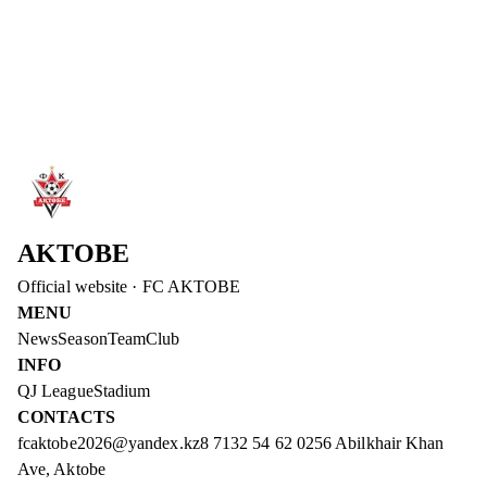
Won the penalty shootout against Breidablik and advanced to the
final. 2:1 (pens 2:0) — first goal by new signing.
Read more
→
2 Aug 2026
WELCOME TO AKTOBE, SHEYI OJO!
FC Aktobe announces the addition of Sheyi Ojo.
Read more
→
AKTOBE
Official website
·
FC AKTOBE
MENU
News
Season
Team
Club
INFO
QJ League
Stadium
CONTACTS
fcaktobe2026@yandex.kz
8 7132 54 62 02
56 Abilkhair Khan
Ave, Aktobe