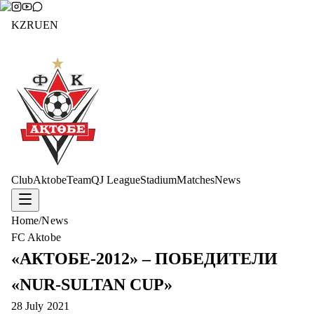
KZ
RU
EN
Club
Aktobe
Team
QJ League
Stadium
Matches
News
Home
/
News
FC Aktobe
«АКТОБЕ-2012» – ПОБЕДИТЕЛИ
«NUR-SULTAN CUP»
28 July 2021