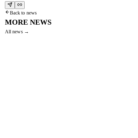
Back to news
MORE NEWS
All news
→
7 Aug 2026
COME TO THE #SERVETTEAKTOBE
MATCH AND WIN PRIZES!
Dear fans, come to the final match between Servette and Aktobe
to win a smartphone, gym membership and other prizes!
Read more
→
7 Aug 2026
HAPPY BIRTHDAY, ABAT!
FC Aktobe congratulates striker Abat Aimbetov on his birthday!
We wish him strong health and successful games!
Read more
→
6 Aug 2026