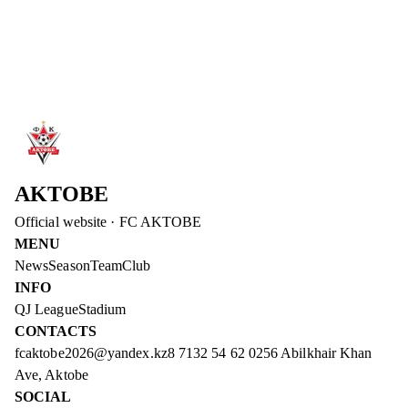
DIDAR KADYROV – DEPUTY CHAIRMAN OF
THE BOARD OF FC AKTOBE
Didar Kadyrov has joined the management of FC Aktobe. He
will be responsible for the club's operational issues and media
advancement.
Read more
→
AKTOBE
Official website
·
FC AKTOBE
MENU
News
Season
Team
Club
INFO
QJ League
Stadium
CONTACTS
fcaktobe2026@yandex.kz
8 7132 54 62 02
56 Abilkhair Khan
Ave, Aktobe
SOCIAL