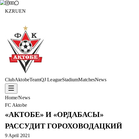
KZ
RU
EN
Club
Aktobe
Team
QJ League
Stadium
Matches
News
Home
/
News
FC Aktobe
«АКТОБЕ» И «ОРДАБАСЫ»
РАССУДИТ ГОРОХОВОДАЦКИЙ
9 April 2021