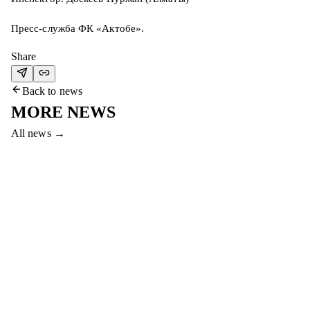
Пресс-служба ФК «Актобе».
Share
Back to news
MORE NEWS
All news
→
7 Aug 2026
COME TO THE #SERVETTEAKTOBE
MATCH AND WIN PRIZES!
Dear fans, come to the final match between Servette and Aktobe
to win a smartphone, gym membership and other prizes!
Read more
→
7 Aug 2026
HAPPY BIRTHDAY, ABAT!
FC Aktobe congratulates striker Abat Aimbetov on his birthday!