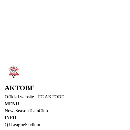
We wish him strong health and successful games!
Read more
→
6 Aug 2026
DIDAR KADYROV – DEPUTY CHAIRMAN OF
THE BOARD OF FC AKTOBE
Didar Kadyrov has joined the management of FC Aktobe. He
will be responsible for the club's operational issues and media
advancement.
Read more
→
AKTOBE
Official website
·
FC AKTOBE
MENU
News
Season
Team
Club
INFO
QJ League
Stadium