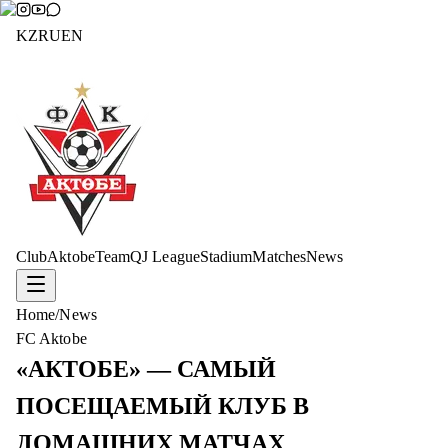
KZ
RU
EN
Club
Aktobe
Team
QJ League
Stadium
Matches
News
Home
/
News
FC Aktobe
«АКТОБЕ» — САМЫЙ
ПОСЕЩАЕМЫЙ КЛУБ В
ДОМАШНИХ МАТЧАХ