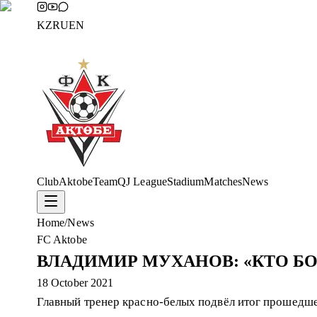
KZ
RU
EN
Club
Aktobe
Team
QJ League
Stadium
Matches
News
Home
/
News
FC Aktobe
ВЛАДИМИР МУХАНОВ: «КТО БО
18 October 2021
Главный тренер красно-белых подвёл итог прошедше