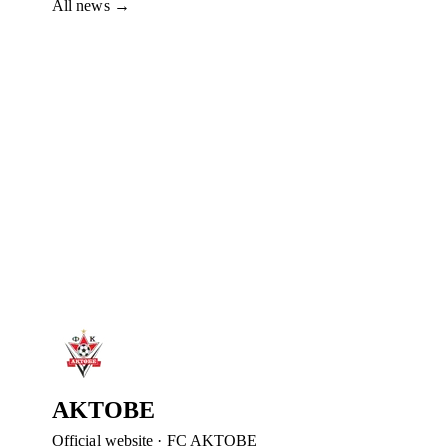
All news
→
7 Aug 2026
COME TO THE #SERVETTEAKTOBE MATC
Dear fans, come to the final match between Servette and Akt
Read more
→
7 Aug 2026
HAPPY BIRTHDAY, ABAT!
FC Aktobe congratulates striker Abat Aimbetov on his birthd
Read more
→
6 Aug 2026
DIDAR KADYROV – DEPUTY CHAIRMAN O
Didar Kadyrov has joined the management of FC Aktobe. He wi
Read more
→
AKTOBE
Official website
·
FC AKTOBE