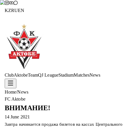
KZ
RU
EN
Club
Aktobe
Team
QJ League
Stadium
Matches
News
Home
/
News
FC Aktobe
ВНИМАНИЕ!
14 June 2021
Завтра начинается продажа билетов на кассах Центрального