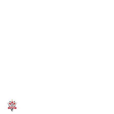
MATCH AND WIN PRIZES!
Dear fans, come to the final match between Servette and Aktobe
to win a smartphone, gym membership and other prizes!
Read more
→
7 Aug 2026
HAPPY BIRTHDAY, ABAT!
FC Aktobe congratulates striker Abat Aimbetov on his birthday!
We wish him strong health and successful games!
Read more
→
6 Aug 2026
DIDAR KADYROV – DEPUTY CHAIRMAN OF
THE BOARD OF FC AKTOBE
Didar Kadyrov has joined the management of FC Aktobe. He
will be responsible for the club's operational issues and media
advancement.
Read more
→