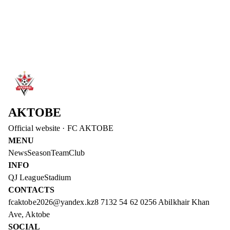
DIDAR KADYROV – DEPUTY CHAIRMAN OF
THE BOARD OF FC AKTOBE
Didar Kadyrov has joined the management of FC Aktobe. He
will be responsible for the club's operational issues and media
advancement.
Read more
→
AKTOBE
Official website
·
FC AKTOBE
MENU
News
Season
Team
Club
INFO
QJ League
Stadium
CONTACTS
fcaktobe2026@yandex.kz
8 7132 54 62 02
56 Abilkhair Khan
Ave, Aktobe
SOCIAL