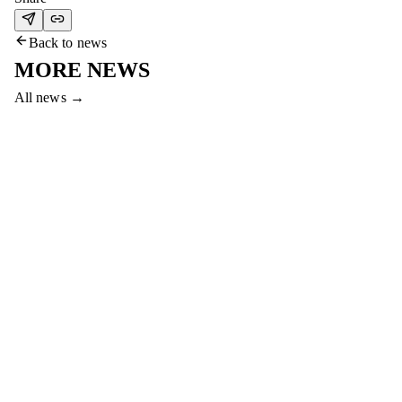
Back to news
MORE NEWS
All news
→
7 Aug 2026
COME TO THE #SERVETTEAKTOBE
MATCH AND WIN PRIZES!
Dear fans, come to the final match between Servette and Aktobe
to win a smartphone, gym membership and other prizes!
Read more
→
7 Aug 2026
HAPPY BIRTHDAY, ABAT!
FC Aktobe congratulates striker Abat Aimbetov on his birthday!
We wish him strong health and successful games!
Read more
→
6 Aug 2026