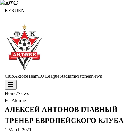
KZ
RU
EN
Club
Aktobe
Team
QJ League
Stadium
Matches
News
Home
/
News
FC Aktobe
АЛЕКСЕЙ АНТОНОВ ГЛАВНЫЙ
ТРЕНЕР ЕВРОПЕЙСКОГО КЛУБА
1 March 2021