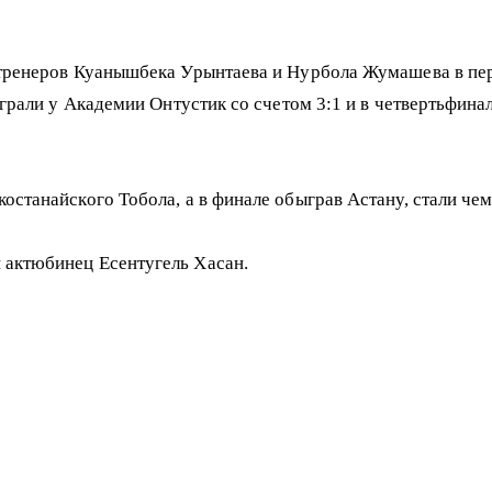
тренеров Куанышбека Урынтаева и Нурбола Жумашева в перв
грали у Академии Онтустик со счетом 3:1 и в четвертьфинал
станайского Тобола, а в финале обыграв Астану, стали че
актюбинец Есентугель Хасан.