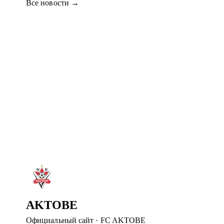
Все новости
→
5 авг. 2026
«АҚТӨБЕ» ПРОВОДИТ ПОДГОТОВКУ В
Команда отправилась в Шымкент после Петропавловска. 
Читать далее
→
4 авг. 2026
«АКТОБЕ» ВЫШЕЛ В ФИНАЛ
В серии пенальти обыграли «Брейдаблик» и вышли в фина
Читать далее
→
2 авг. 2026
ДОБРО ПОЖАЛОВАТЬ В АКТОБЕ, ШЕЙИ
ФК «Актобе» объявил о присоединении Шейи Оджо.
Читать далее
→
AKTOBE
Официальный сайт
·
FC AKTOBE