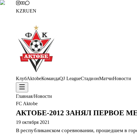
KZ
RU
EN
Клуб
Aktobe
Команда
QJ League
Стадион
Матчи
Новости
Главная
/
Новости
FC Aktobe
АКТОБЕ-2012 ЗАНЯЛ ПЕРВОЕ М
19 октября 2021
В республиканском соревновании, прошедшем в город