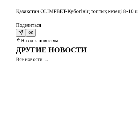
Қазақстан OLIMPBET-Кубогінің топтық кезеңі 8-10 ш
Поделиться
Назад к новостям
ДРУГИЕ НОВОСТИ
Все новости
→
5 авг. 2026
«АҚТӨБЕ» ПРОВОДИТ ПОДГОТОВКУ В
Команда отправилась в Шымкент после Петропавловска. 
Читать далее
→
4 авг. 2026
«АКТОБЕ» ВЫШЕЛ В ФИНАЛ
В серии пенальти обыграли «Брейдаблик» и вышли в фина
Читать далее
→
2 авг. 2026