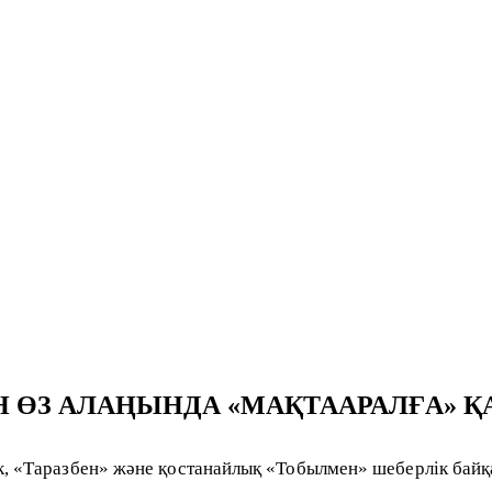
Н ӨЗ АЛАҢЫНДА «МАҚТААРАЛҒА» 
к, «Таразбен» және қостанайлық «Тобылмен» шеберлік байқ