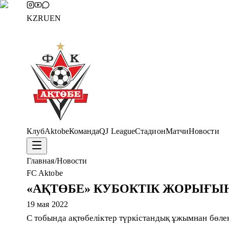
KZ
RU
EN
Клуб
Aktobe
Команда
QJ League
Стадион
Матчи
Новости
Главная
/
Новости
FC Aktobe
«АҚТӨБЕ» КУБОКТІК ЖОРЫҒЫ
19 мая 2022
С тобында ақтөбеліктер түркістандық ұжымнан бөле