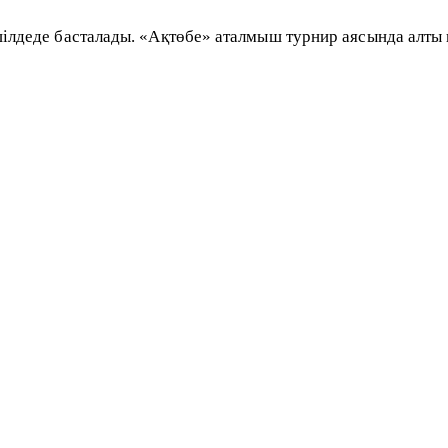
ілдеде басталады. «Ақтөбе» аталмыш турнир аясында алты к
 ШЫМКЕНТЕ
Подготовка к матчу с «Атырау» пройдет на базе «Биік».
л. 2:1 (пен. 2:0) — первый гол новичка в составе.