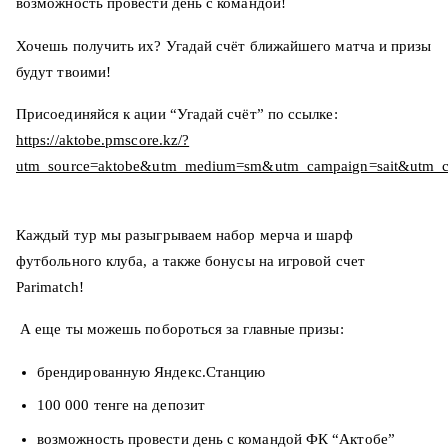
возможность провести день с командой!
Хочешь получить их? Угадай счёт ближайшего матча и призы
будут твоими!
Присоединяйся к ации “Угадай счёт” по ссылке:
https://aktobe.pmscore.kz/?
utm_source=aktobe&utm_medium=sm&utm_campaign=sait&utm_co
Каждый тур мы разыгрываем набор мерча и шарф
футбольного клуба, а также бонусы на игровой счет
Parimatch!
А еще ты можешь побороться за главные призы:
брендированную Яндекс.Станцию
100 000 тенге на депозит
возможность провести день с командой ФК “Актобе”