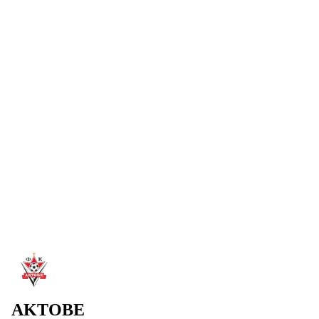
ШЫМКЕНТЕ
Команда отправилась в Шымкент после Петропавловска.
Подготовка к матчу с «Атырау» пройдет на базе «Биік».
Читать далее
→
4 авг. 2026
«АКТОБЕ» ВЫШЕЛ В ФИНАЛ
В серии пенальти обыграли «Брейдаблик» и вышли в
финал. 2:1 (пен. 2:0) — первый гол новичка в составе.
Читать далее
→
2 авг. 2026
ДОБРО ПОЖАЛОВАТЬ В АКТОБЕ, ШЕЙИ
ОДЖО!
ФК «Актобе» объявил о присоединении Шейи Оджо.
Читать далее
→
AKTOBE