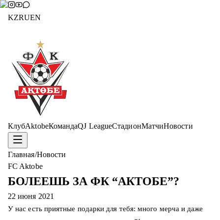
KZ
RU
EN
Клуб
Aktobe
Команда
QJ League
Стадион
Матчи
Новости
Главная
/
Новости
FC Aktobe
БОЛЕЕШЬ ЗА ФК “АКТОБЕ”?
22 июня 2021
У нас есть приятные подарки для тебя: много мерча и даже