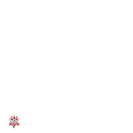
между «Серветтом» и «Актобе», чтобы выиграть
смартфон, абонемент в фитнес и другие призы!
Читать далее
→
7 авг. 2026
С ДНЕМ РОЖДЕНИЯ, АБАТ!
ФК «Ақтөбе» поздравляет нападающего Абата Аимбетова
с днем рождения! Желаем крепкого здоровья и успешных
игр!
Читать далее
→
6 авг. 2026
ДИДАР КАДЫРОВ – ЗАМЕСТИТЕЛЬ
ПРЕДСЕДАТЕЛЯ ПРАВЛЕНИЯ «АКТОБЕ»
Дидар Кадыров вошел в руководящий состав ФК
«Актобе». Он будет отвечать за операционные вопросы и
медиа-развитие клуба.
Читать далее
→