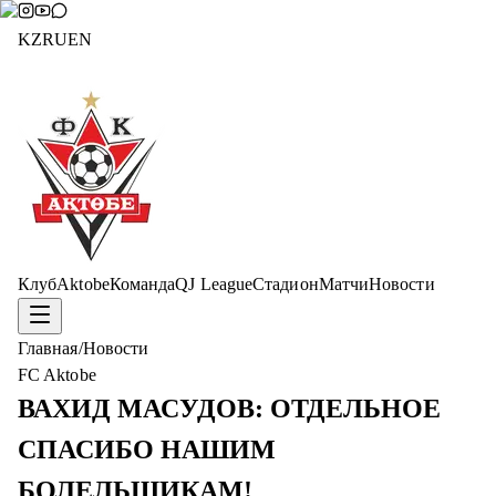
KZ
RU
EN
Клуб
Aktobe
Команда
QJ League
Стадион
Матчи
Новости
Главная
/
Новости
FC Aktobe
ВАХИД МАСУДОВ: ОТДЕЛЬНОЕ
СПАСИБО НАШИМ
БОЛЕЛЬЩИКАМ!