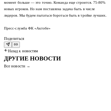
момент больше — это точно. Команда еще строится. 75-80%
новых игроков. Но нам поставлена задача быть в числе
лидеров. Мы будем пытаться бороться быть в тройке лучших.
Пресс-служба ФК «Актобе»
Поделиться
Назад к новостям
ДРУГИЕ НОВОСТИ
Все новости
→
7 авг. 2026
ПРИХОДИТЕ НА МАТЧ #СЕРВЕТТАҚТӨБЕ
И ВЫИГРАЙТЕ ПРИЗЫ!
Уважаемые болельщики, приходите на финальный матч
между «Серветтом» и «Актобе», чтобы выиграть
смартфон, абонемент в фитнес и другие призы!