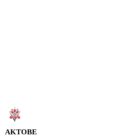
Читать далее
→
7 авг. 2026
С ДНЕМ РОЖДЕНИЯ, АБАТ!
ФК «Ақтөбе» поздравляет нападающего Абата Аимбетова
с днем рождения! Желаем крепкого здоровья и успешных
игр!
Читать далее
→
6 авг. 2026
ДИДАР КАДЫРОВ – ЗАМЕСТИТЕЛЬ
ПРЕДСЕДАТЕЛЯ ПРАВЛЕНИЯ «АКТОБЕ»
Дидар Кадыров вошел в руководящий состав ФК
«Актобе». Он будет отвечать за операционные вопросы и
медиа-развитие клуба.
Читать далее
→
AKTOBE