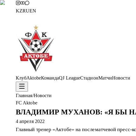
KZ
RU
EN
Клуб
Aktobe
Команда
QJ League
Стадион
Матчи
Новости
Главная
/
Новости
FC Aktobe
ВЛАДИМИР МУХАНОВ: «Я БЫ 
4 апреля 2022
Главный тренер «Актобе» на послематчевой пресс-к