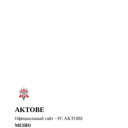
5 авг. 2026
«АҚТӨБЕ» ПРОВОДИТ ПОДГОТОВКУ В
Команда отправилась в Шымкент после Петропавловска. 
Читать далее
→
4 авг. 2026
«АКТОБЕ» ВЫШЕЛ В ФИНАЛ
В серии пенальти обыграли «Брейдаблик» и вышли в фина
Читать далее
→
2 авг. 2026
ДОБРО ПОЖАЛОВАТЬ В АКТОБЕ, ШЕЙИ
ФК «Актобе» объявил о присоединении Шейи Оджо.
Читать далее
→
AKTOBE
Официальный сайт
·
FC AKTOBE
МЕНЮ