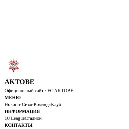
между «Серветтом» и «Актобе», чтобы выиграть
смартфон, абонемент в фитнес и другие призы!
Читать далее
→
7 авг. 2026
С ДНЕМ РОЖДЕНИЯ, АБАТ!
ФК «Ақтөбе» поздравляет нападающего Абата Аимбетова
с днем рождения! Желаем крепкого здоровья и успешных
игр!
Читать далее
→
AKTOBE
Официальный сайт
·
FC AKTOBE
МЕНЮ
Новости
Сезон
Команда
Клуб
ИНФОРМАЦИЯ
QJ League
Стадион
КОНТАКТЫ