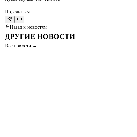
Поделиться
Назад к новостям
ДРУГИЕ НОВОСТИ
Все новости
→
9 авг. 2026
ПОБЕДИТЕЛЬ ЗАПАДНОГО ДЕРБИ НЕ
ВЫЯВЛЕН
Матч против «Атырау» завершился со счётом 1:1. На 75-й
минуте Соса забил гол.
Читать далее
→
7 авг. 2026
ПРИХОДИТЕ НА МАТЧ #СЕРВЕТТАҚТӨБЕ
И ВЫИГРАЙТЕ ПРИЗЫ!
Уважаемые болельщики, приходите на финальный матч