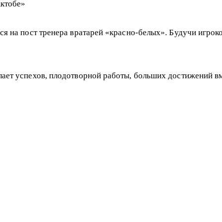
Актобе»
ся на пост тренера вратарей «красно-белых». Будучи игроко
лает успехов, плодотворной работы, больших достижений в
Е И ВЫИГРАЙТЕ ПРИЗЫ!