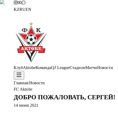
KZ
RU
EN
Клуб
Aktobe
Команда
QJ League
Стадион
Матчи
Новости
Главная
/
Новости
FC Aktobe
ДОБРО ПОЖАЛОВАТЬ, СЕРГЕЙ!
14 июня 2021