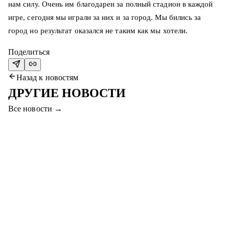
нам силу. Очень им благодарен за полный стадион в каждой
игре, сегодня мы играли за них и за город. Мы бились за
город но результат оказался не таким как мы хотели.
Поделиться
Назад к новостям
ДРУГИЕ НОВОСТИ
Все новости
→
7 авг. 2026
ПРИХОДИТЕ НА МАТЧ #СЕРВЕТТАҚТӨБЕ
И ВЫИГРАЙТЕ ПРИЗЫ!
Уважаемые болельщики, приходите на финальный матч
между «Серветтом» и «Актобе», чтобы выиграть
смартфон, абонемент в фитнес и другие призы!
Читать далее
→
7 авг. 2026