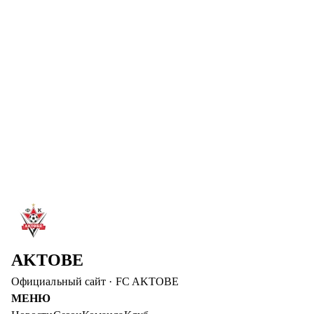
С ДНЕМ РОЖДЕНИЯ, АБАТ!
ФК «Ақтөбе» поздравляет нападающего Абата Аимбетова
с днем рождения! Желаем крепкого здоровья и успешных
игр!
Читать далее
→
6 авг. 2026
ДИДАР КАДЫРОВ – ЗАМЕСТИТЕЛЬ
ПРЕДСЕДАТЕЛЯ ПРАВЛЕНИЯ «АКТОБЕ»
Дидар Кадыров вошел в руководящий состав ФК
«Актобе». Он будет отвечать за операционные вопросы и
медиа-развитие клуба.
Читать далее
→
AKTOBE
Официальный сайт
·
FC AKTOBE
МЕНЮ