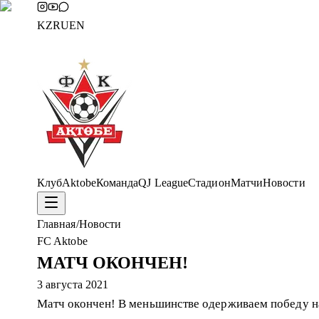
KZ
RU
EN
Клуб
Aktobe
Команда
QJ League
Стадион
Матчи
Новости
Главная
/
Новости
FC Aktobe
МАТЧ ОКОНЧЕН!
3 августа 2021
Матч окончен! В меньшинстве одерживаем победу н