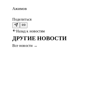
Ажимов
Поделиться
Назад к новостям
ДРУГИЕ НОВОСТИ
Все новости
→
7 авг. 2026
ПРИХОДИТЕ НА МАТЧ #СЕРВЕТТАҚТӨБ
Уважаемые болельщики, приходите на финальный матч м
Читать далее
→
7 авг. 2026
С ДНЕМ РОЖДЕНИЯ, АБАТ!
ФК «Ақтөбе» поздравляет нападающего Абата Аимбетова
Читать далее
→
6 авг. 2026