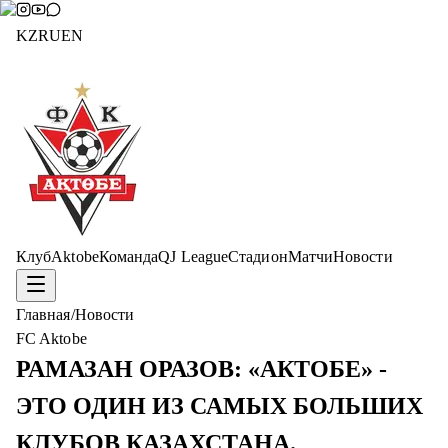
KZ
RU
EN
Клуб
Aktobe
Команда
QJ League
Стадион
Матчи
Новости
Главная
/
Новости
FC Aktobe
РАМАЗАН ОРАЗОВ: «АКТОБЕ» -
ЭТО ОДИН ИЗ САМЫХ БОЛЬШИХ
КЛУБОВ КАЗАХСТАНА.