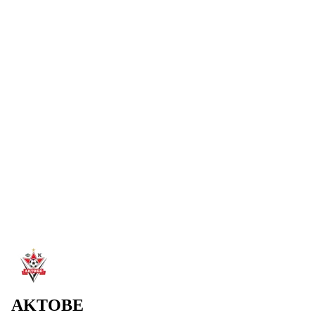
Читать далее
→
7 авг. 2026
С ДНЕМ РОЖДЕНИЯ, АБАТ!
ФК «Ақтөбе» поздравляет нападающего Абата Аимбетова
с днем рождения! Желаем крепкого здоровья и успешных
игр!
Читать далее
→
6 авг. 2026
ДИДАР КАДЫРОВ – ЗАМЕСТИТЕЛЬ
ПРЕДСЕДАТЕЛЯ ПРАВЛЕНИЯ «АКТОБЕ»
Дидар Кадыров вошел в руководящий состав ФК
«Актобе». Он будет отвечать за операционные вопросы и
медиа-развитие клуба.
Читать далее
→
AKTOBE