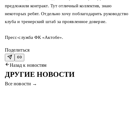
предложили контракт. Тут отличный коллектив, знаю
некоторых ребят. Отдельно хочу поблагодарить руководство
клуба и тренерский штаб за проявленное доверие.
Пресс-служба ФК «Актобе».
Поделиться
Назад к новостям
ДРУГИЕ НОВОСТИ
Все новости
→
7 авг. 2026
ПРИХОДИТЕ НА МАТЧ #СЕРВЕТТАҚТӨБЕ
И ВЫИГРАЙТЕ ПРИЗЫ!
Уважаемые болельщики, приходите на финальный матч
между «Серветтом» и «Актобе», чтобы выиграть
смартфон, абонемент в фитнес и другие призы!