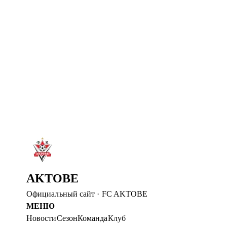
«АҚТӨБЕ» ПРОВОДИТ ПОДГОТОВКУ В
Команда отправилась в Шымкент после Петропавловска. 
Читать далее
→
4 авг. 2026
«АКТОБЕ» ВЫШЕЛ В ФИНАЛ
В серии пенальти обыграли «Брейдаблик» и вышли в фина
Читать далее
→
2 авг. 2026
ДОБРО ПОЖАЛОВАТЬ В АКТОБЕ, ШЕЙИ
ФК «Актобе» объявил о присоединении Шейи Оджо.
Читать далее
→
AKTOBE
Официальный сайт
·
FC AKTOBE
МЕНЮ
Новости
Сезон
Команда
Клуб