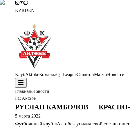
KZ
RU
EN
Клуб
Aktobe
Команда
QJ League
Стадион
Матчи
Новости
Главная
/
Новости
FC Aktobe
РУСЛАН КАМБОЛОВ — КРАСНО
5 марта 2022
Футбольный клуб «Актобе» усилил свой состав опыт