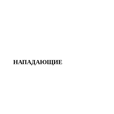
КАРИНА ЖУМАБАЙКЫЗЫ
#
17
21
Полузащитники
ДИДЕМ ДЮЛЬБЕР
#
21
22
Полузащитники
ВАЛЕРИЯ АКИЕВА
#
22
НАПАДАЮЩИЕ
7
Нападающие
АЛИНА ЛИТВИНЕНКО
#
7
9
Нападающие
МОРГАН ТОМАС РИС