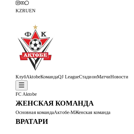
KZ
RU
EN
Клуб
Aktobe
Команда
QJ League
Стадион
Матчи
Новости
FC Aktobe
ЖЕНСКАЯ КОМАНДА
Основная команда
Актобе-М
Женская команда
ВРАТАРИ