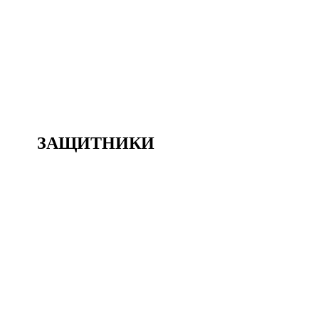
70
Вратари
ЙОВАНА ДУКИЧ
#
70
86
Вратари
АЙША АМАНБЕРДИЕВА
#
86
ЗАЩИТНИКИ
4
Защитники
ЕКАТЕРИНА МОРОЗОВА
#
4
15
Защитники
АННА ХРОПАТАЯ
#
15