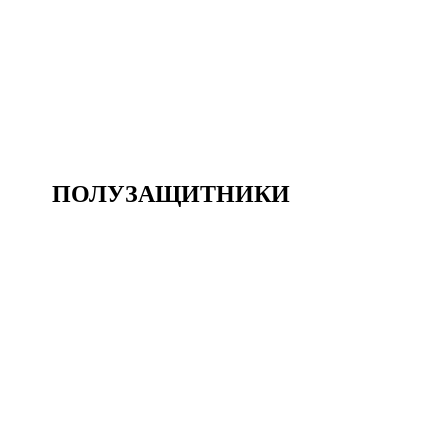
23
Защитники
АНАСТАСИЯ ВЛАСОВА
#
23
24
Защитники
ЛЮБОВЬ КИПЯТКОВА
#
24
ПОЛУЗАЩИТНИКИ
3
Полузащитники
АЯКА КАМИМУРА
#
3
8
Полузащитники
АИДА ГАЙСТЕНОВА
#
8
10